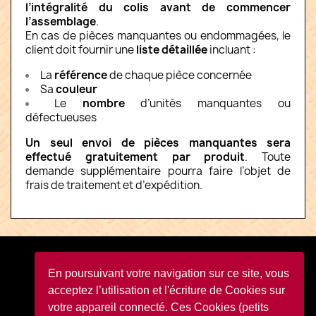
l’intégralité du colis avant de commencer
l’assemblage
.
En cas de pièces manquantes ou endommagées, le
client doit fournir une
liste détaillée
incluant :
La
référence
de chaque pièce concernée
Sa
couleur
Le
nombre
d’unités manquantes ou
défectueuses
Un seul envoi de pièces manquantes sera
effectué gratuitement par produit
. Toute
demande supplémentaire pourra faire l’objet de
frais de traitement et d’expédition.
Facebook
YouTube
Instagram
TikTok
En poursuivant votre navigation sur ce site, vous
acceptez l’utilisation et l'écriture de Cookies sur
votre appareil connecté. Ces Cookies (petits