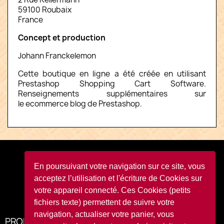
59100 Roubaix
France
Concept et production
Johann Franckelemon
Cette boutique en ligne a été créée en utilisant
Prestashop Shopping Cart Software
.
Renseignements supplémentaires sur
le
ecommerce blog
de Prestashop.
Facebook
YouTube
Instagram
TikTok
En poursuivant votre navigation sur ce site, vous
acceptez l’utilisation et l'écriture de Cookies sur
votre appareil connecté. Ces Cookies (petits
fichiers texte) permettent de suivre votre
navigation, actualiser votre panier, vous
PRODUITS
