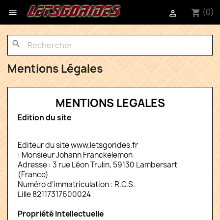
(0)

shopping_cart

search
Mentions Légales
MENTIONS LEGALES
Edition du site
Editeur du site www.letsgorides.fr
: Monsieur Johann Franckelemon
Adresse : 3 rue Léon Trulin, 59130 Lambersart
(France)
Numéro d'immatriculation : R.C.S.
Lille 82117317600024
Propriété Intellectuelle