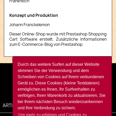
Frankreich
Konzept und Produktion
Johann Franckelemon
Dieser Online-Shop wurde mit Prestashop Shopping
Cart Software erstellt. Zusätzliche Informationen
zum E-Commerce-Blog von Prestashop.
Durch das weitere Surfen auf dieser Website
stimmen Sie der Verwendung und dem
Facebook
YouTube
Instagram
TikTok
Schreiben von Cookies auf Ihrem verbundenen
Gerät zu. Diese Cookies (kleine Textdateien)
ermöglichen es Ihnen, Ihr Surfverhalten zu
verfolgen, Ihren Warenkorb zu aktualisieren, Sie
bei Ihrem nächsten Besuch wiederzuerkennen
ARTIKEL

und Ihre Verbindung zu sichern.
Um mehr zu erfahren und Cookies zu