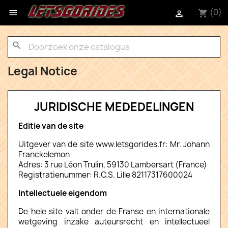
(0)

shopping_cart

search
Legal Notice
JURIDISCHE MEDEDELINGEN
Editie van de site
Uitgever van de site www.letsgorides.fr: Mr. Johann
Franckelemon
Adres: 3 rue Léon Trulin, 59130 Lambersart (France)
Registratienummer: R.C.S. Lille 82117317600024
Intellectuele eigendom
De hele site valt onder de Franse en internationale
wetgeving inzake auteursrecht en intellectueel