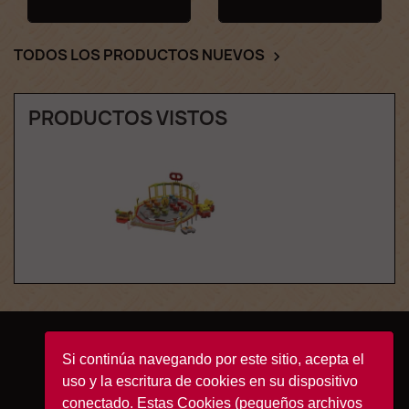
TODOS LOS PRODUCTOS NUEVOS

PRODUCTOS VISTOS
Facebook
YouTube
Instagram
TikTok
Si continúa navegando por este sitio, acepta el
uso y la escritura de cookies en su dispositivo
conectado. Estas Cookies (pequeños archivos