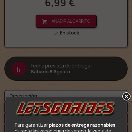
6,99 €
AÑADIR AL CARRITO

En stock

Fecha prevista de entrega :
Sábado 8 Agosto
Descripción
Detalles
Adjuntos
Para garantizar 
plazos de entrega razonables
Video
durante las vacaciones de verano, la venta de 