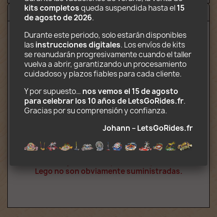
kits completos
 queda suspendida hasta el 
15 
Avisos (6)
de agosto de 2026
.
Durante este periodo, solo estarán disponibles 
las 
instrucciones digitales
. Los envíos de kits 
Contenido electrónico descargable que
se reanudarán progresivamente cuando el taller 
incluye:
vuelva a abrir, garantizando un procesamiento 
cuidadoso y plazos fiables para cada cliente.
Instrucciones de montaje en formato PDF
Decoraciones listas para imprimir en
Y por supuesto… 
nos vemos el 15 de agosto 
formato JPG
para celebrar los 10 años de LetsGoRides.fr
. 
Lista de piezas necesarias para la
Gracias por su comprensión y confianza. 
construcción
Indicaciones para la atracción de
Johann – LetsGoRides.fr
camiones plegables
Precaución: Usted compra instrucciones
de montaje. Por este precio, las piezas de
Lego no son obviamente suministradas.