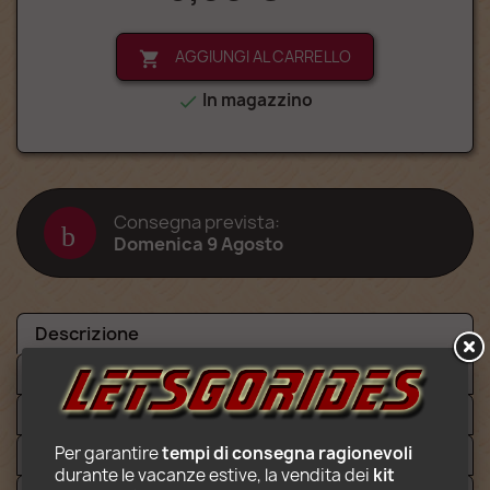
AGGIUNGI AL CARRELLO

In magazzino

Consegna prevista:
Domenica 9 Agosto
Descrizione
Dettagli
File
Per garantire 
tempi di consegna ragionevoli
Video
durante le vacanze estive, la vendita dei 
kit 