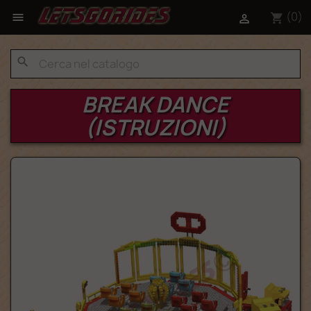
(0)

shopping_cart

search
BREAK DANCE
(ISTRUZIONI)