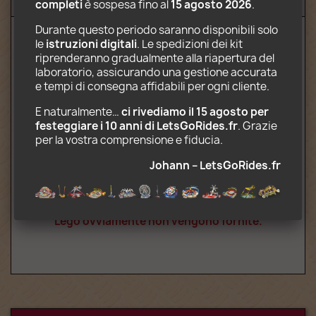
Recensioni (6)
completi
 è sospesa fino al 
15 agosto 2026
.
Durante questo periodo saranno disponibili solo 
le 
istruzioni digitali
. Le spedizioni dei kit 
Contenuti elettronici scaricabili tra cui:
riprenderanno gradualmente alla riapertura del 
laboratorio, assicurando una gestione accurata 
Istruzioni di montaggio in formato PDF
e tempi di consegna affidabili per ogni cliente.
Decori pronti per la stampa in formato
JPG
E naturalmente… 
ci rivediamo il 15 agosto per 
Elenco delle parti necessarie per la
festeggiare i 10 anni di LetsGoRides.fr
. Grazie 
costruzione
per la vostra comprensione e fiducia. 
Indicazioni per l'attrazione del carrello
Johann – LetsGoRides.fr
pieghevole
Attenzione: acquisti le istruzioni di
montaggio. Per questo prezzo, le parti
Lego ovviamente non vengono fornite.