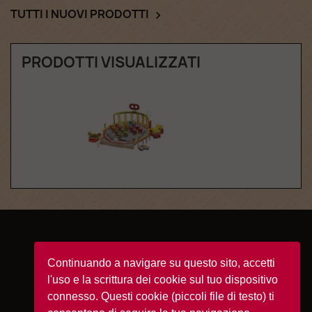
TUTTI I NUOVI PRODOTTI

PRODOTTI VISUALIZZATI
Facebook
YouTube
Instagram
TikTok
Continuando a navigare su questo sito, accetti
l'uso e la scrittura dei cookie sul tuo dispositivo
connesso. Questi cookie (piccoli file di testo) ti