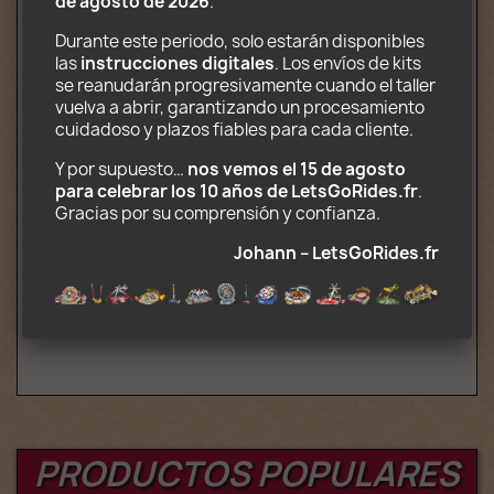
de agosto de 2026
.
Taquilla / cabina de control
Camiones de transporte
Durante este periodo, solo estarán disponibles 
Decoraciones impresas en papel 
las 
instrucciones digitales
. Los envíos de kits 
fotográfico
se reanudarán progresivamente cuando el taller 
CD‑Rom con instrucciones de montaje y 
vuelva a abrir, garantizando un procesamiento 
transporte (.pdf) y decoraciones (.jpg)
cuidadoso y plazos fiables para cada cliente.
Opcional (Kit motorizado completo):
Y por supuesto… 
nos vemos el 15 de agosto 
para celebrar los 10 años de LetsGoRides.fr
. 
2 Motores y caja de pilas
Gracias por su comprensión y confianza. 
Mando a distancia de 8 velocidades y 
receptor infrarrojo compatibles con Lego 
Johann – LetsGoRides.fr
Power Functions
Edad: 16+
PRODUCTOS POPULARES