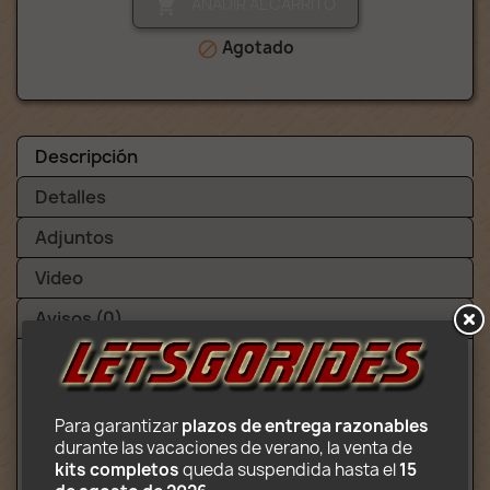
AÑADIR AL CARRITO

Agotado

Descripción
Detalles
Adjuntos
Video
Avisos (0)
Contenido:
Para garantizar 
plazos de entrega razonables
Atracción completa (12 góndolas de giro 
durante las vacaciones de verano, la venta de 
libre fijadas al extremo de 6 brazos 
kits completos
 queda suspendida hasta el 
15 
rotativos y oscilantes)