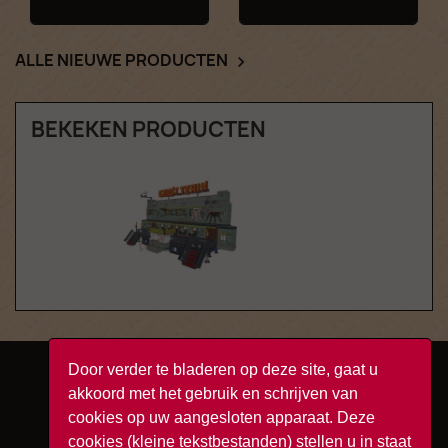
ALLE NIEUWE PRODUCTEN

BEKEKEN PRODUCTEN
Door verder te bladeren op deze site, gaat u
Facebook
YouTube
Instagram
TikTok
akkoord met het gebruik en schrijven van
cookies op uw aangesloten apparaat. Deze
cookies (kleine tekstbestanden) stellen u in staat