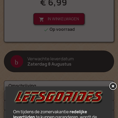
€ 6,99
IN WINKELWAGEN

Op voorraad

Verwachte leverdatum
Zaterdag 8 Augustus
Omschrijving
Details
Bijlagen
Om tijdens de zomervakantie 
redelijke 
Video
levertijden
 te kunnen garanderen, wordt de 