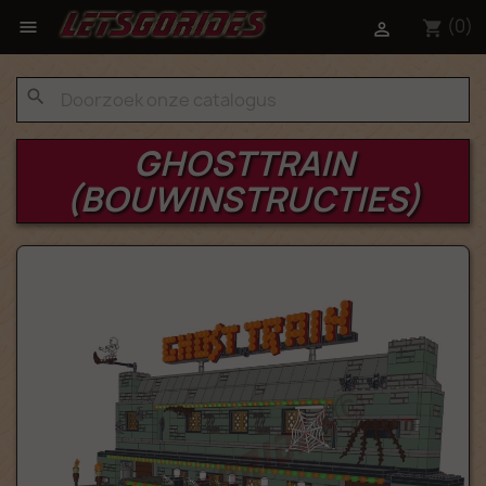
(0)

shopping_cart

search
GHOSTTRAIN
(BOUWINSTRUCTIES)