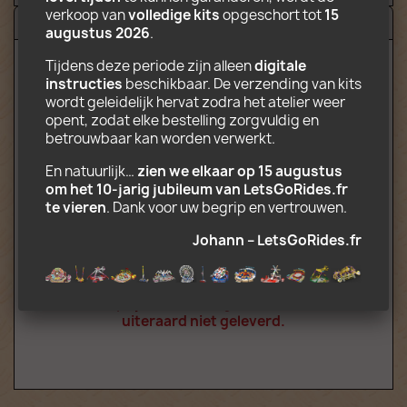
verkoop van 
volledige kits
 opgeschort tot 
15 
Beoordelingen (9)
augustus 2026
.
Tijdens deze periode zijn alleen 
digitale 
instructies
 beschikbaar. De verzending van kits 
Downloadbare elektronische inhoud
wordt geleidelijk hervat zodra het atelier weer 
inclusief:
opent, zodat elke bestelling zorgvuldig en 
betrouwbaar kan worden verwerkt.
Montage-instructies in PDF-formaat
Decors klaar om af te drukken in JPG-
En natuurlijk… 
zien we elkaar op 15 augustus 
formaat
om het 10‑jarig jubileum van LetsGoRides.fr 
Lijst van onderdelen die nodig zijn voor
te vieren
. Dank voor uw begrip en vertrouwen.
de bouw
Indicaties voor het vouwen van truck
Johann – LetsGoRides.fr
attractie
Let op: u koopt montagehandleiding. Voor
deze prijs worden Lego-onderdelen
uiteraard niet geleverd.