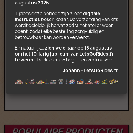
augustus 2026
.
Transport vrachtwagens
CD-ROM met installatie- en
Tijdens deze periode zijn alleen 
digitale 
transportinstructies (.pdf) en decors in
instructies
 beschikbaar. De verzending van kits 
.jpg-indeling
wordt geleidelijk hervat zodra het atelier weer 
Op maat gemaakte versieringen op
opent, zodat elke bestelling zorgvuldig en 
hoogwaardig fotopapier
betrouwbaar kan worden verwerkt.
Optioneel (complete gemotoriseerde
En natuurlijk… 
zien we elkaar op 15 augustus 
set)
:
om het 10‑jarig jubileum van LetsGoRides.fr 
te vieren
. Dank voor uw begrip en vertrouwen.
2 motoren, accubak, 8-traps
infraroodafstandsbediening,
Johann – LetsGoRides.fr
infraroodontvanger compatibel met Lego
Power Function
Leeftijd: 12+
POPULAIRE PRODUCTEN