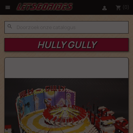
(0)

shopping_cart

search
HULLY GULLY