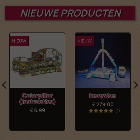
NIEUWE PRODUCTEN
NIEUW
NIEUW
Caterpillar
Inversion
(Instructies)
€ 279,00
€ 6,99
(1)