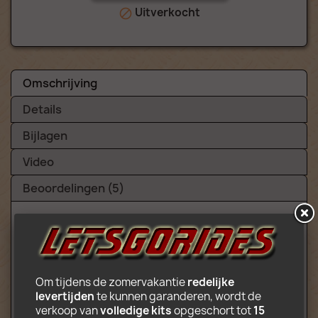
Uitverkocht

Omschrijving
Details
Bijlagen
Video
Beoordelingen (5)
Inhoud:
Complete carrousel (24 nacellen in cirkel
Om tijdens de zomervakantie 
redelijke 
draaien en worden opgetild door een
levertijden
 te kunnen garanderen, wordt de 
autonome rotor)
verkoop van 
volledige kits
 opgeschort tot 
15 
Uitchecken