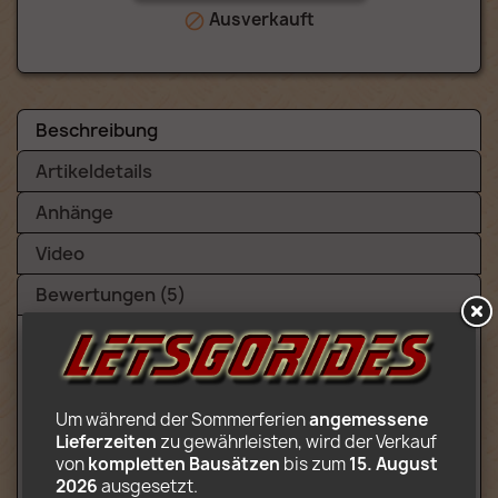
Ausverkauft

Beschreibung
Artikeldetails
Anhänge
Video
Bewertungen (5)
Inhalt:
Um während der Sommerferien 
angemessene 
Komplettes Karussell (24 Gondeln im
Lieferzeiten
 zu gewährleisten, wird der Verkauf 
Kreislauf und werden von einem
von 
kompletten Bausätzen
 bis zum 
15. August 
autonomen Rotor angehoben)
2026
 ausgesetzt.
Auschecken