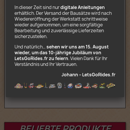
Transport LKW
In dieser Zeit sind nur 
digitale Anleitungen
CD-Rom mit Installations- und
erhältlich. Der Versand der Bausätze wird nach 
Transportanweisungen (.pdf) sowie
Wiedereröffnung der Werkstatt schrittweise 
Dekoren im .jpg-Format
wieder aufgenommen, um eine sorgfältige 
Individuell bedruckte Dekorationen auf
Bearbeitung und zuverlässige Lieferzeiten 
hochwertigem Fotopapier
sicherzustellen.
Optional (komplettes motorisiertes Kit):
Und natürlich… 
sehen wir uns am 15. August 
wieder, um das 10‑jährige Jubiläum von 
2 Motoren, Batteriekasten, 8-fach
LetsGoRides.fr zu feiern
. Vielen Dank für Ihr 
Infrarotfernbedienung,
Verständnis und Ihr Vertrauen. 
Infrarotempfänger Kompatibel mit Lego
Power Functions
Johann – LetsGoRides.fr
Alter: 12+
BELIEBTE PRODUKTE