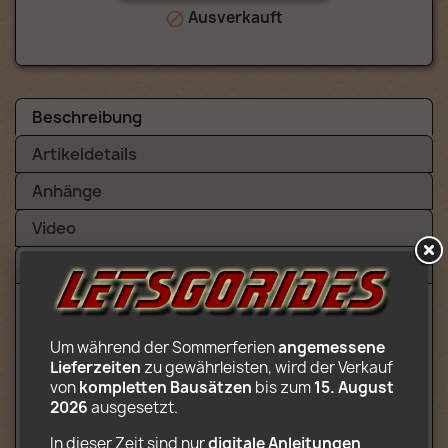
Ausverkauft

Beschreibung
Artikeldetails
Anhänge
Video
Bewertungen (3)
Inhalt:
Um während der Sommerferien 
angemessene 
Lieferzeiten
 zu gewährleisten, wird der Verkauf 
Komplettes Karussell (runde, um 3
von 
kompletten Bausätzen
 bis zum 
15. August 
Achsen drehbare Plattform)
2026
 ausgesetzt.
Kasse
2 Transportanhänger
In dieser Zeit sind nur 
digitale Anleitungen