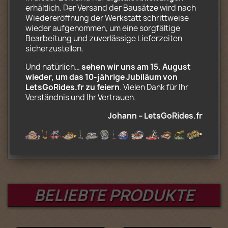
Gedruckt auf Fotopapierdekorationen
erhältlich. Der Versand der Bausätze wird nach 
CD-ROM mit Installations- und
Wiedereröffnung der Werkstatt schrittweise 
Transportanweisungen (.pdf) und
wieder aufgenommen, um eine sorgfältige 
Szenerie (.jpg)
Bearbeitung und zuverlässige Lieferzeiten 
sicherzustellen.
Optional (komplettes motorisiertes Kit):
Und natürlich… 
sehen wir uns am 15. August 
wieder, um das 10‑jährige Jubiläum von 
3 Motoren und Batteriekasten,
LetsGoRides.fr zu feiern
. Vielen Dank für Ihr 
Fernbedienung und Infrarotempfänger
Verständnis und Ihr Vertrauen. 
Kompatibel mit Lego Power Functions
Johann – LetsGoRides.fr
Alter: 12+
BELIEBTE PRODUKTE