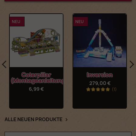
NEU
NEU
Caterpillar
Inversion
(Montageanleitung)
279,00 €
6,99 €
(1)
ALLE NEUEN PRODUKTE
