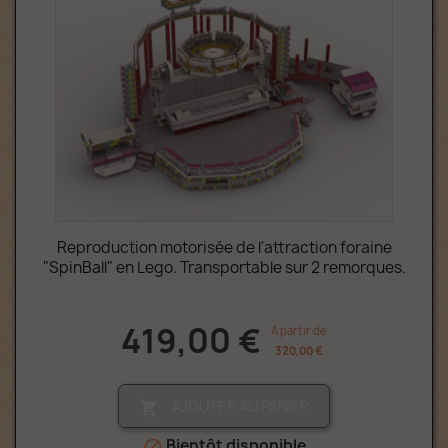
Reproduction motorisée de l'attraction foraine
"SpinBall" en Lego. Transportable sur 2 remorques.
419,00 €
A partir de
320,00 €
AJOUTER AU PANIER

Bientôt disponible
