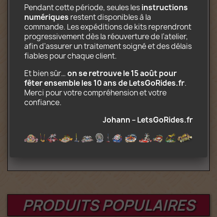
photo
Pendant cette période, seules les 
instructions 
CD-ROM contenant les instructions de
numériques
 restent disponibles à la 
montage et de transport (.pdf) et les
commande. Les expéditions de kits reprendront 
décors (.jpg)
progressivement dès la réouverture de l’atelier, 
afin d’assurer un traitement soigné et des délais 
fiables pour chaque client.
En option (kit motorisé complet):
Et bien sûr… 
on se retrouve le 15 août pour 
3 moteurs et boîte à piles
fêter ensemble les 10 ans de LetsGoRides.fr
. 
Télécommande et récepteur
Merci pour votre compréhension et votre 
infrarouge compatibles Lego Power
confiance.
Function
Johann – LetsGoRides.fr
Age: 12 ans et plus
PRODUITS POPULAIRES