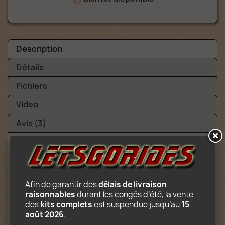
Description
Détails
Fichiers
Video
Avis (3)
Contenu:
Manège complet (plateforme ronde
Afin de garantir des 
délais de livraison 
tournant sur 3 axes)
raisonnables
 durant les congés d’été, la vente 
Caisse
des 
kits complets
 est suspendue jusqu’au 
15 
2 remorques de transport
août 2026
.
Imprimé sur des décorations de papier