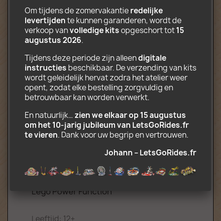
Om tijdens de zomervakantie 
redelijke 
Inhoud:
levertijden
 te kunnen garanderen, wordt de 
verkoop van 
volledige kits
 opgeschort tot 
15 
Volledige rit (4 gondels draaien in rotatie
augustus 2026
.
tot 120 °)
Uitchecken
Tijdens deze periode zijn alleen 
digitale 
3 vrachtwagens
instructies
 beschikbaar. De verzending van kits 
gedrukt op fotopapierdecoratie
wordt geleidelijk hervat zodra het atelier weer 
CD-ROM met de installatie- en
opent, zodat elke bestelling zorgvuldig en 
transportinstructies (.pdf) en scenery
betrouwbaar kan worden verwerkt.
(.jpg)
En natuurlijk… 
zien we elkaar op 15 augustus 
om het 10‑jarig jubileum van LetsGoRides.fr 
Optioneel (complete gemotoriseerde
te vieren
. Dank voor uw begrip en vertrouwen.
set):
Johann – LetsGoRides.fr
2 Motor en accubak, 2-kanaals
afstandsbediening, Verlengsnoeren,
Infrarood ontvanger compatibel met
Lego Power Function
Leeftijd: 12+