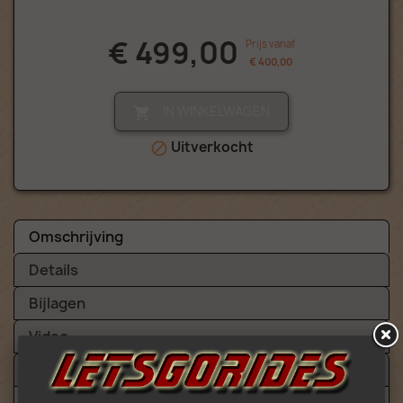
€ 499,00
Prijs vanaf
€ 400,00
IN WINKELWAGEN

Uitverkocht

Omschrijving
Details
Bijlagen
Video
Beoordelingen (1)