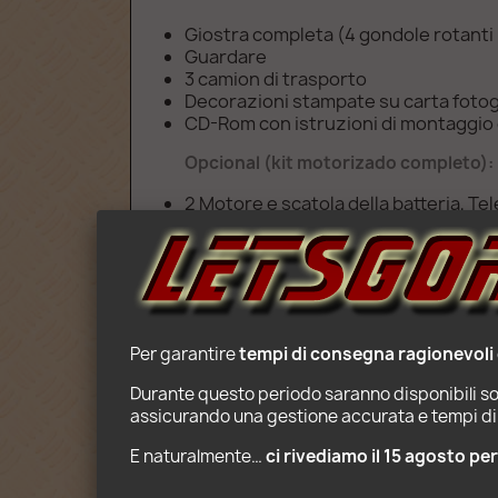
Giostra completa (4 gondole rotanti 
Guardare
3 camion di trasporto
Decorazioni stampate su carta fotog
CD-Rom con istruzioni di montaggio e
Opcional (kit motorizado completo):
2 Motore e scatola della batteria, T
Età: 12+
Per garantire 
tempi di consegna ragionevoli
Durante questo periodo saranno disponibili sol
assicurando una gestione accurata e tempi di 
E naturalmente… 
ci rivediamo il 15 agosto pe