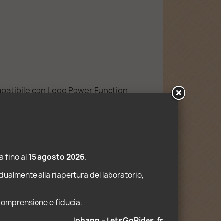
ompatibile con Lego Power Function
 fino al 
15 agosto 2026
.
dualmente alla riapertura del laboratorio, 
 comprensione e fiducia. 
Johann – LetsGoRides.fr