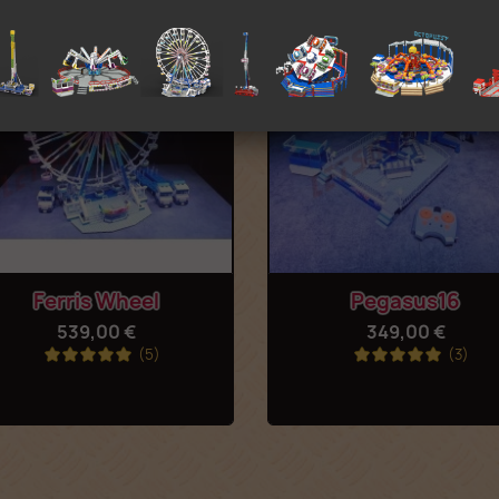
Anteprima
Anteprima


Ferris Wheel
Pegasus16
539,00 €
349,00 €
(5)
(3)