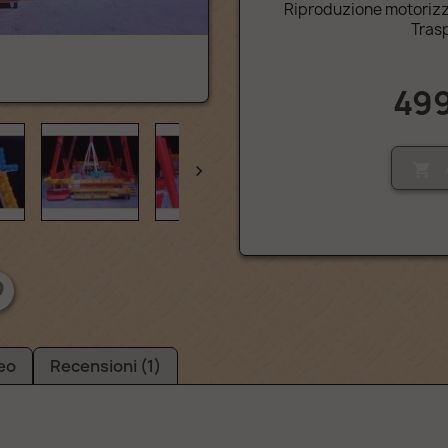
Riproduzione motorizza
Trasp
499


eo
Recensioni (1)