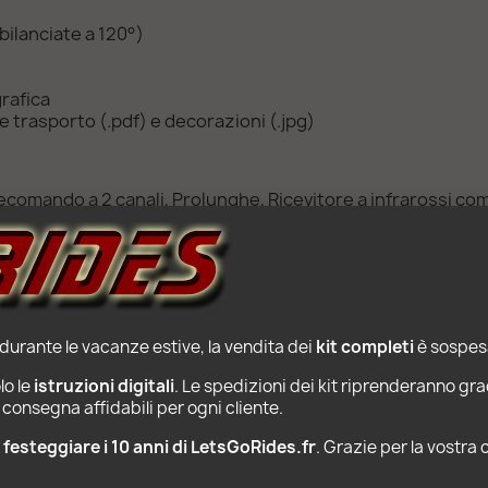
bilanciate a 120°)
rafica
 trasporto (.pdf) e decorazioni (.jpg)
elecomando a 2 canali, Prolunghe, Ricevitore a infrarossi c
 durante le vacanze estive, la vendita dei 
kit completi
 è sospesa
o le 
istruzioni digitali
. Le spedizioni dei kit riprenderanno gra
consegna affidabili per ogni cliente.
PRODOTTI POPOLARI
r festeggiare i 10 anni di LetsGoRides.fr
. Grazie per la vostra