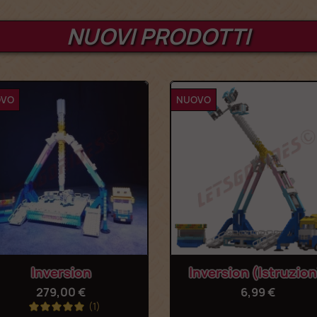
NUOVI PRODOTTI
OVO
NUOVO
Anteprima
Anteprima


Inversion
Inversion (Istruzion
279,00 €
6,99 €
(1)