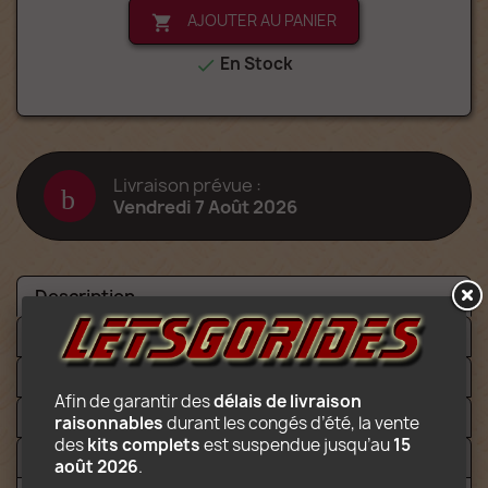
AJOUTER AU PANIER

En Stock

Livraison prévue :
Vendredi 7 Août 2026
Description
Détails
Fichiers
Afin de garantir des 
délais de livraison 
Video
raisonnables
 durant les congés d’été, la vente 
des 
kits complets
 est suspendue jusqu’au 
15 
Avis (1)
août 2026
.