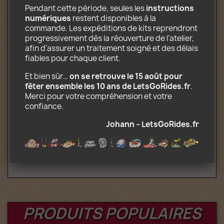
Pendant cette période, seules les 
instructions 
numériques
 restent disponibles à la 
Contenu électronique téléchargeable
commande. Les expéditions de kits reprendront 
incluant :
progressivement dès la réouverture de l’atelier, 
afin d’assurer un traitement soigné et des délais 
Instructions de montage au format PDF
fiables pour chaque client.
Décors prêts à imprimer au format JPG
Liste des pièces nécessaires à la
Et bien sûr… 
on se retrouve le 15 août pour 
construction
fêter ensemble les 10 ans de LetsGoRides.fr
. 
Indications permettant de replier
Merci pour votre compréhension et votre 
l'attraction sur camion
confiance.
Attention : Vous achetez des instructions
Johann – LetsGoRides.fr
de montage. Pour ce prix, les pièces Lego
ne sont évidemment pas fournies.
PRODUITS POPULAIRES