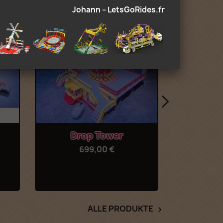
Johann – LetsGoRides.fr
Vorschau


Drop Tower
699,00 €
1
ALLE PRODUKTE
