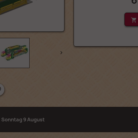
6


:
Sonntag 9 August