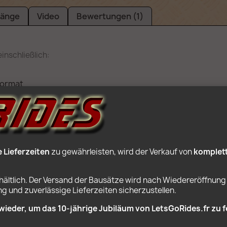
änge
Video
Bewertungen (1)
inschließlich:
Format
Teile
ziehung
tageanweisungen. Für diesen Preis werden Lego-Teile offen
Lieferzeiten
 zu gewährleisten, wird der Verkauf von 
komplet
rhältlich. Der Versand der Bausätze wird nach Wiedereröffnung 
 und zuverlässige Lieferzeiten sicherzustellen.
BELIEBTE PRODUKTE
wieder, um das 10‑jährige Jubiläum von LetsGoRides.fr zu f