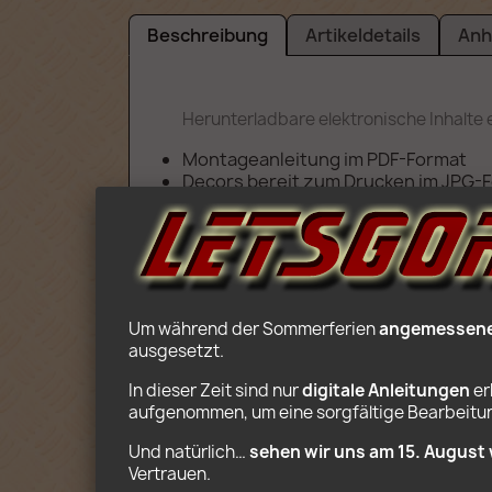
Beschreibung
Artikeldetails
Anh
Herunterladbare elektronische Inhalte e
Montageanleitung im PDF-Format
Decors bereit zum Drucken im JPG-
Liste der für den Bau erforderlichen 
Indikationen für Klappfahrzeug-An
Achtung: Sie erwerben Mon
Um während der Sommerferien 
angemessene 
ausgesetzt.
In dieser Zeit sind nur 
digitale Anleitungen
 e
aufgenommen, um eine sorgfältige Bearbeitung
Und natürlich… 
sehen wir uns am 15. August 
Vertrauen. 