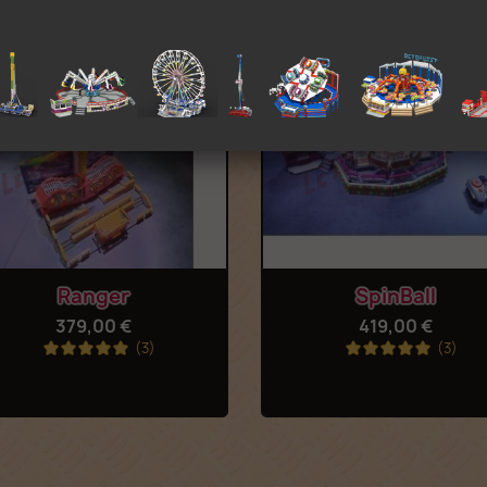
Vorschau
Vorschau


Ranger
SpinBall
379,00 €
419,00 €
(3)
(3)