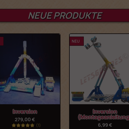
NEUE PRODUKTE
NEU
Vorschau
Vorschau


Inversion
Inversion
(Montageanleitung
279,00 €
6,99 €
(1)