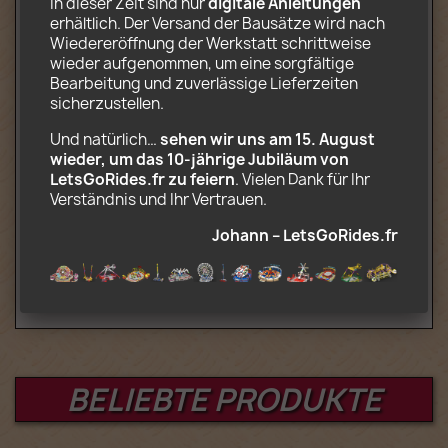
In dieser Zeit sind nur 
digitale Anleitungen
2 Transportwagen
erhältlich. Der Versand der Bausätze wird nach 
Auf Fotopapier gedruckte Dekorationen
Wiedereröffnung der Werkstatt schrittweise 
CD-Rom mit Aufbau- und
wieder aufgenommen, um eine sorgfältige 
Transportanleitung (.pdf) und
Bearbeitung und zuverlässige Lieferzeiten 
Dekoration (.jpg)
sicherzustellen.
Optional (komplettes motorisiertes Kit):
Und natürlich… 
sehen wir uns am 15. August 
2 Motoren und Batteriekasten,
wieder, um das 10‑jährige Jubiläum von 
Fernbedienung mit 8 Geschwindigkeiten,
LetsGoRides.fr zu feiern
. Vielen Dank für Ihr 
Infrarot-Empfänger Kompatibel mit Lego
Verständnis und Ihr Vertrauen. 
Power Functions
Johann – LetsGoRides.fr
Alter: 12+
BELIEBTE PRODUKTE