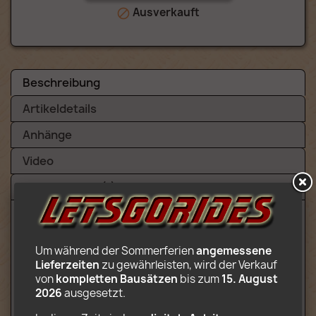
Ausverkauft

Beschreibung
Artikeldetails
Anhänge
Video
Bewertungen (1)
Um während der Sommerferien 
angemessene 
Inhalt:
Lieferzeiten
 zu gewährleisten, wird der Verkauf 
Komplette Fahrt (12 drehbare Gondeln
von 
kompletten Bausätzen
 bis zum 
15. August 
werden durch Zylinder um 70° geneigt)
2026
 ausgesetzt.
Kasse