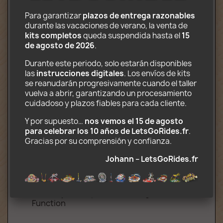
Para garantizar 
plazos de entrega razonables
Contenido:
durante las vacaciones de verano, la venta de 
kits completos
 queda suspendida hasta el 
15 
Carrusel completo (4 góndolas de 4
de agosto de 2026
.
asientos giran libremente al final de un
brazo gigante inclinado 15 °)
Durante este periodo, solo estarán disponibles 
Caja de efectivo
las 
instrucciones digitales
. Los envíos de kits 
2 camiones
se reanudarán progresivamente cuando el taller 
Impreso en decoraciones de papel
vuelva a abrir, garantizando un procesamiento 
fotográfico
cuidadoso y plazos fiables para cada cliente.
CD-ROM que contiene las instrucciones
de instalación y transporte (.pdf) y
Y por supuesto… 
nos vemos el 15 de agosto 
escenografía (.jpg)
para celebrar los 10 años de LetsGoRides.fr
. 
Gracias por su comprensión y confianza. 
Opcional (kit motorizado completo):
Johann – LetsGoRides.fr
2 Motor y caja de batería, Mando a
distancia de 2 canales, Receptor de
infrarrojos compatible con Lego Power
Function