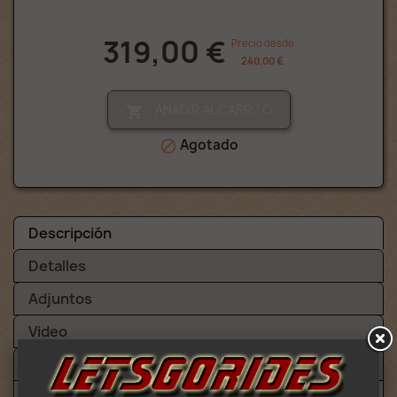
319,00 €
Precio desde
240,00 €
AÑADIR AL CARRITO

Agotado

Descripción
Detalles
Adjuntos
Video
Avisos (3)