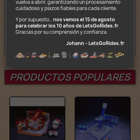
Decoraciones impresas en papel
vuelva a abrir, garantizando un procesamiento 
fotográfico
cuidadoso y plazos fiables para cada cliente.
CD-ROM con instrucciones para editar y
Y por supuesto… 
nos vemos el 15 de agosto 
transportar (.pdf) y decorados (.jpg)
para celebrar los 10 años de LetsGoRides.fr
. 
Edad: 8+
Gracias por su comprensión y confianza. 
Johann – LetsGoRides.fr
PRODUCTOS POPULARES