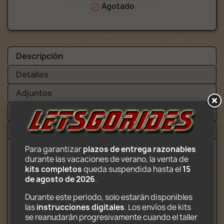
Agotado

Descripción
Detalles
Adjuntos
Video
Avisos (3)
Para garantizar 
plazos de entrega razonables
durante las vacaciones de verano, la venta de 
Contenido:
kits completos
 queda suspendida hasta el 
15 
de agosto de 2026
.
Tienda de golosinas
Camión de transporte
Durante este periodo, solo estarán disponibles 
Máquinas de garra
las 
instrucciones digitales
. Los envíos de kits 
Máquina de algodón de azúcar
se reanudarán progresivamente cuando el taller 