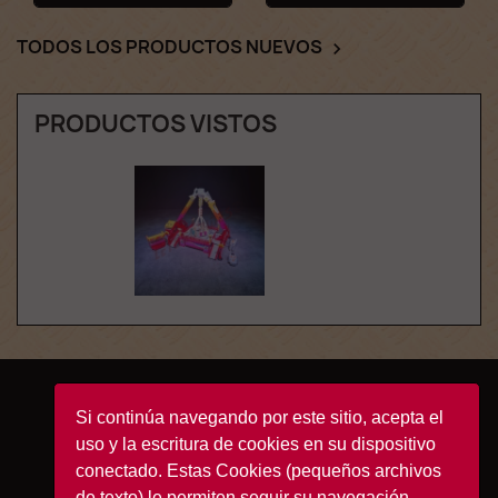
TODOS LOS PRODUCTOS NUEVOS

PRODUCTOS VISTOS
Facebook
YouTube
Instagram
TikTok
Si continúa navegando por este sitio, acepta el
uso y la escritura de cookies en su dispositivo
conectado. Estas Cookies (pequeños archivos
de texto) le permiten seguir su navegación,