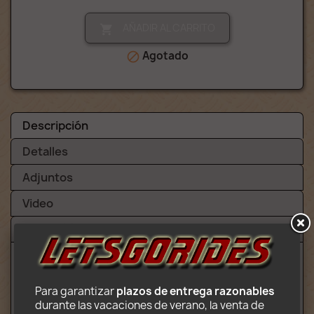
AÑADIR AL CARRITO

Agotado

Descripción
Detalles
Adjuntos
Video
Avisos (1)
Para garantizar 
plazos de entrega razonables
Contenido:
durante las vacaciones de verano, la venta de 