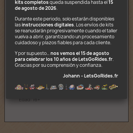
Recorrido completo (4 góndolas
kits completos
 queda suspendida hasta el 
15 
giratorias en el extremo de un péndulo)
de agosto de 2026
.
Taquilla
Durante este periodo, solo estarán disponibles 
Camión de transporte
las 
instrucciones digitales
. Los envíos de kits 
Decoraciones impresas en papel
se reanudarán progresivamente cuando el taller 
fotográfico.
vuelva a abrir, garantizando un procesamiento 
CD-Rom que contiene instrucciones de
cuidadoso y plazos fiables para cada cliente.
montaje y transporte (.pdf) y
decoraciones (.jpg)
Y por supuesto… 
nos vemos el 15 de agosto 
para celebrar los 10 años de LetsGoRides.fr
. 
Opcional (kit motorizado completo):
Gracias por su comprensión y confianza. 
2 motores y caja de batería, control
Johann – LetsGoRides.fr
remoto de 2 canales, Receptor de
infrarrojos compatible con Lego Power
Function
Edad: 16+