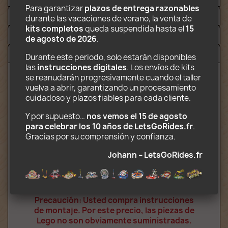
Para garantizar 
plazos de entrega razonables
Adjuntos
durante las vacaciones de verano, la venta de 
kits completos
 queda suspendida hasta el 
15 
Video
de agosto de 2026
.
Avisos (2)
Durante este periodo, solo estarán disponibles 
las 
instrucciones digitales
. Los envíos de kits 
se reanudarán progresivamente cuando el taller 
vuelva a abrir, garantizando un procesamiento 
Contenido electrónico descargable que
cuidadoso y plazos fiables para cada cliente.
incluye:
Y por supuesto… 
nos vemos el 15 de agosto 
Instrucciones de montaje en formato PDF
para celebrar los 10 años de LetsGoRides.fr
. 
Decoraciones listas para imprimir en
Gracias por su comprensión y confianza. 
formato JPG
Lista de piezas necesarias para la
Johann – LetsGoRides.fr
construcción
Indicaciones para la atracción de
camiones plegables
Precaución: Usted compra instrucciones
de montaje. Por este precio, las piezas de
Lego no son obviamente suministradas.