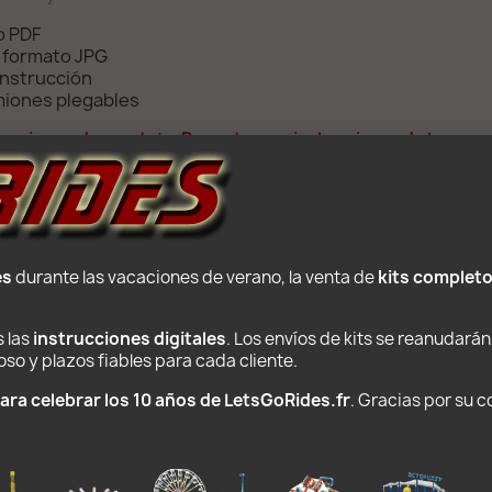
o PDF
n formato JPG
onstrucción
amiones plegables
cciones de montaje. Por este precio, las piezas de Lego 
es
 durante las vacaciones de verano, la venta de 
kits complet
PRODUCTOS POPULARES
 las 
instrucciones digitales
. Los envíos de kits se reanudarán
o y plazos fiables para cada cliente.
NUEVO
ara celebrar los 10 años de LetsGoRides.fr
. Gracias por su 