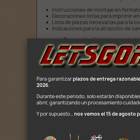
Instrucciones de montaje en format
Decoraciones listas para imprimir e
Lista de piezas necesarias para la c
Indicaciones para la atracción de c
Precaución: Usted compra instru
Para garantizar 
plazos de entrega razonabl
2026
.
Durante este periodo, solo estarán disponibles
abrir, garantizando un procesamiento cuidados
Y por supuesto… 
nos vemos el 15 de agosto p