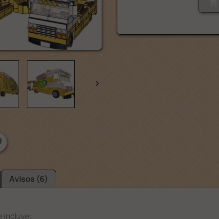


Avisos (6)
 incluye: