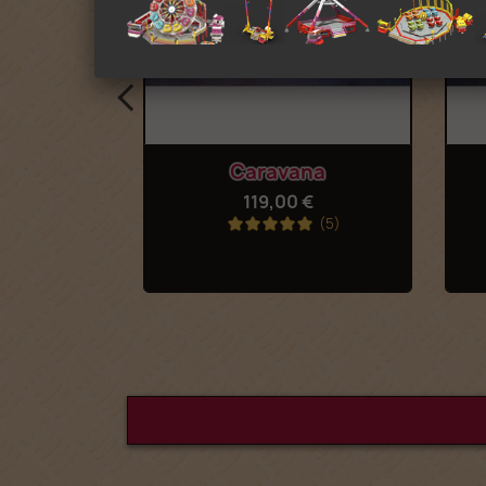
ápida
Vista rápida

ze
Caravana
 €
119,00 €
(4)
(5)