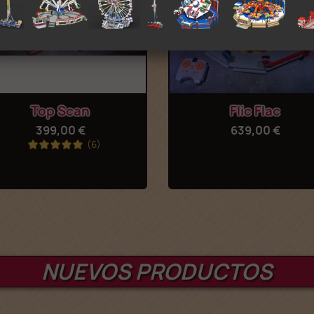
Vista rápida
Vista rápida


Top Scan
Flic Flac
399,00 €
639,00 €
(6)
NUEVOS PRODUCTOS