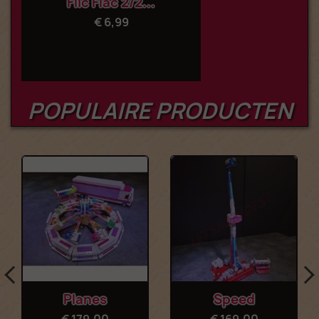
Flic Flac 2/2...
€ 6,99
POPULAIRE PRODUCTEN
Planes
Speed
€ 179,00
€ 169,00