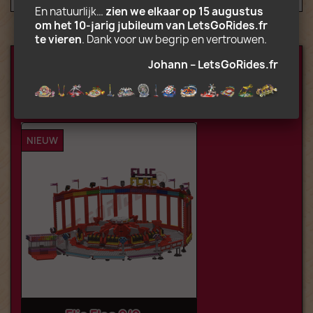
En natuurlijk… 
zien we elkaar op 15 augustus 
om het 10‑jarig jubileum van LetsGoRides.fr 
te vieren
. Dank voor uw begrip en vertrouwen.
JE BENT MISSCHIEN OOK
Johann – LetsGoRides.fr
GEÏNTERESSEERD IN
NIEUW