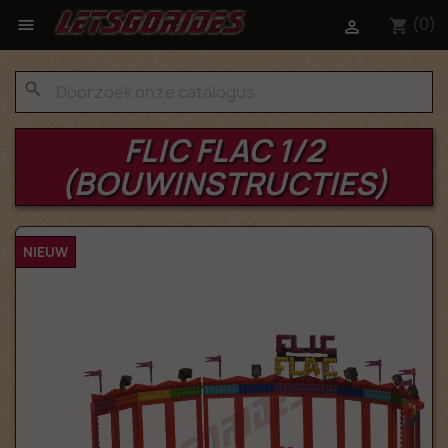
(0)

shopping_cart

search
FLIC FLAC 1/2
(BOUWINSTRUCTIES)
NIEUW