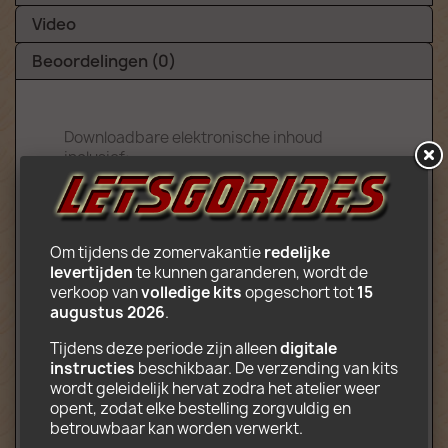
Video
Beoordelingen (0)
Downloadbare elektronische inhoud
inclusief:
Montage-instructies in PDF-formaat
Decors klaar om af te drukken in JPG-
formaat
Om tijdens de zomervakantie 
redelijke 
Lijst van onderdelen die nodig zijn voor
levertijden
 te kunnen garanderen, wordt de 
de bouw
verkoop van 
volledige kits
 opgeschort tot 
15 
Indicaties voor het vouwen van truck
augustus 2026
.
attractie
Tijdens deze periode zijn alleen 
digitale 
Let op: u koopt montagehandleiding. Voor
instructies
 beschikbaar. De verzending van kits 
deze prijs worden Lego-onderdelen
wordt geleidelijk hervat zodra het atelier weer 
uiteraard niet geleverd.
opent, zodat elke bestelling zorgvuldig en 
betrouwbaar kan worden verwerkt.