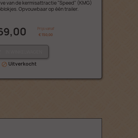
e van de kermisattractie "Speed" (KMG)
lokjes. Opvouwbaar op één trailer.
69,00
Prijs vanaf
€ 150,00
IN WINKELWAGEN

Uitverkocht
