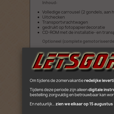
Inhoud:
Volledige carrousel (2 gondels, aan 
Uitchecken
Transportvrachtwagen
gedrukt op fotopapierdecoratie
CD-ROM met de installatie- en transp
Optioneel (complete gemotoriseerde
Motor en accubak compatibel met L
Leeftijd: 10+
Om tijdens de zomervakantie 
redelijke levert
Tijdens deze periode zijn alleen 
digitale inst
bestelling zorgvuldig en betrouwbaar kan wo
En natuurlijk… 
zien we elkaar op 15 augustus 