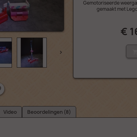
Gemotoriseerde weergav
gemaakt met Legob
€ 1

Video
Beoordelingen (8)