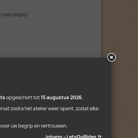
n van loops)
its
 opgeschort tot 
15 augustus 2026
.
rvat zodra het atelier weer opent, zodat elke 
 voor uw begrip en vertrouwen.
Johann – LetsGoRides.fr