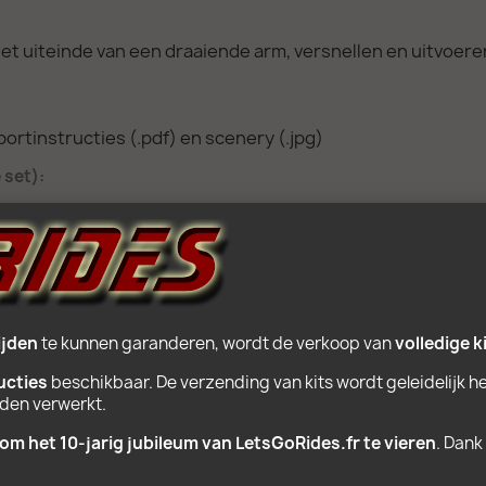
het uiteinde van een draaiende arm, versnellen en uitvoere
ortinstructies (.pdf) en scenery (.jpg)
 set):
ego Power Function
ijden
 te kunnen garanderen, wordt de verkoop van 
volledige k
ructies
 beschikbaar. De verzending van kits wordt geleidelijk he
POPULAIRE PRODUCTEN
rden verwerkt.
om het 10‑jarig jubileum van LetsGoRides.fr te vieren
. Dank