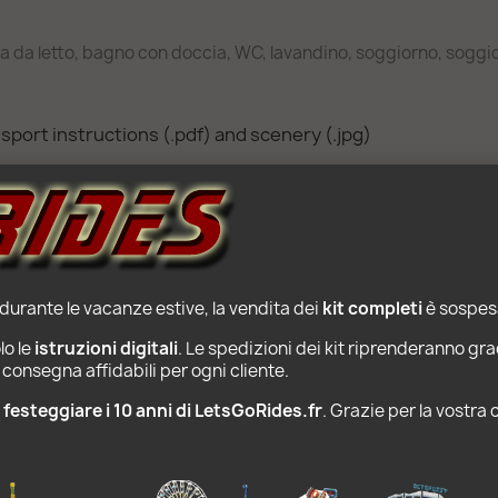
era da letto, bagno con doccia, WC, lavandino, soggiorno, sogg
port instructions (.pdf) and scenery (.jpg)
 durante le vacanze estive, la vendita dei 
kit completi
 è sospesa
PRODOTTI POPOLARI
o le 
istruzioni digitali
. Le spedizioni dei kit riprenderanno gra
consegna affidabili per ogni cliente.
r festeggiare i 10 anni di LetsGoRides.fr
. Grazie per la vostra