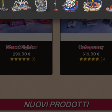
Anteprima
Anteprima


StreetFighter
Octopussy
299,00 €
619,00 €
(1)
(3)
NUOVI PRODOTTI