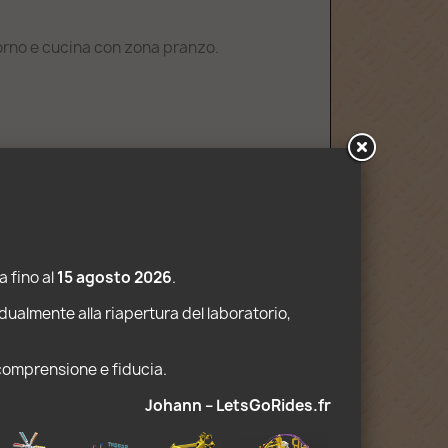
iorno e cucina con zona pranzo.
 fino al 
15 agosto 2026
.
dualmente alla riapertura del laboratorio, 
 comprensione e fiducia. 
Johann – LetsGoRides.fr