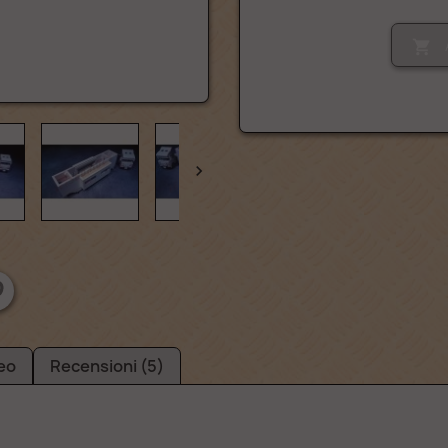


eo
Recensioni (5)