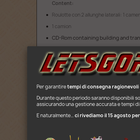
Content:
Roulotte con 2 allunghe laterali: 1 cam
1 camion
CD-Rom containing building and trans
Age : 8+
Per garantire 
tempi di consegna ragionevoli
Durante questo periodo saranno disponibili sol
assicurando una gestione accurata e tempi di 
E naturalmente… 
ci rivediamo il 15 agosto pe