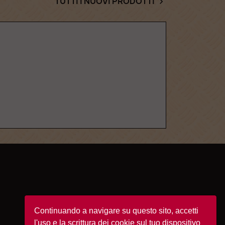
TUTTI I NUOVI PRODOTTI

Continuando a navigare su questo sito, accetti
INFORMAZIONI NEGOZIO
l'uso e la scrittura dei cookie sul tuo dispositivo