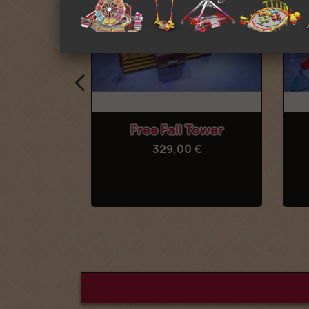
rima
Anteprima

hter
Free Fall Tower
 €
329,00 €
(1)