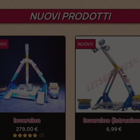
NUOVI PRODOTTI
OVO
NUOVO
Anteprima
Anteprima


Inversion
Inversion (Istruzion
279,00 €
6,99 €
(1)