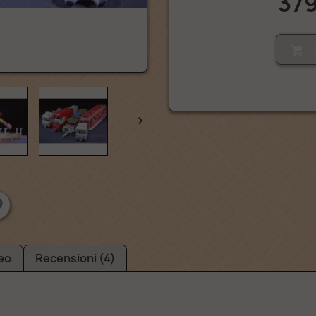
379


eo
Recensioni (4)