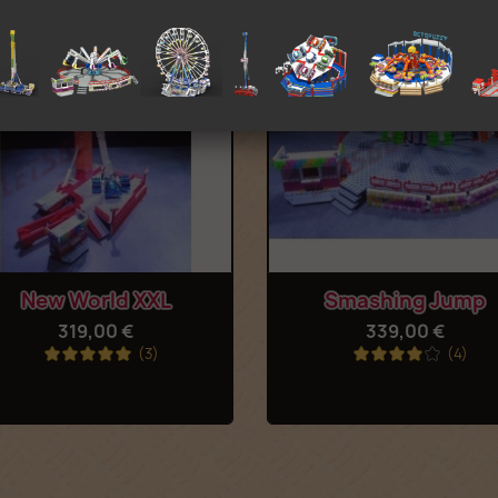
Anteprima
Anteprima


New World XXL
Smashing Jump
319,00 €
339,00 €
(3)
(4)