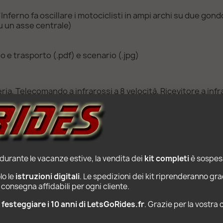
'Inferno fa oscillare i motociclisti in ampi archi su due gon
u un asse centrale)
e trasporto (.pdf) e scenario (.jpg)
ria, Telecomando a infrarossi a 8 velocità, Ricevitore a in
 durante le vacanze estive, la vendita dei 
kit completi
 è sospesa
o le 
istruzioni digitali
. Le spedizioni dei kit riprenderanno gra
consegna affidabili per ogni cliente.
PRODOTTI POPOLARI
r festeggiare i 10 anni di LetsGoRides.fr
. Grazie per la vostra