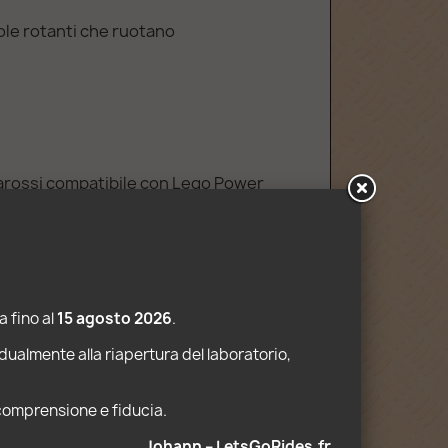
dole rotanti che ruotano
frarossi compatibile con Lego Power
 fino al 
15 agosto 2026
.
dualmente alla riapertura del laboratorio, 
 comprensione e fiducia. 
Johann – LetsGoRides.fr