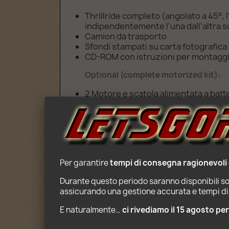
Thrillride completo (angolato a 45°, l
indipendentemente l'una dall'altra s
Camion da trasporto
Sfondi stampati su carta fotografica
CD-ROM con istruzioni per montaggio 
Optional (complete motorized kit):
2 Motore e scatola alimentata a batte
Function
Age: 10+
Per garantire 
tempi di consegna ragionevoli
Durante questo periodo saranno disponibili sol
assicurando una gestione accurata e tempi di 
E naturalmente… 
ci rivediamo il 15 agosto pe