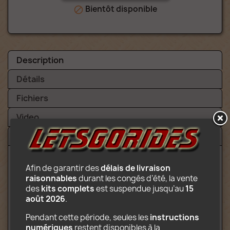
Bientôt disponible

Description
Détails
Fichiers
Video
Avis (4)
Afin de garantir des 
délais de livraison 
Contenu :
raisonnables
 durant les congés d’été, la vente 
des 
kits complets
 est suspendue jusqu’au 
15 
2 nacelles à l'extrémité de bras en
août 2026
.
rotation tournent en sens inverse
Caisse
Pendant cette période, seules les 
instructions 
Camion de transport
numériques
 restent disponibles à la 