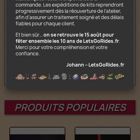
Décors imprimés sur papier photo
commande. Les expéditions de kits reprendront 
CD-Rom reprenant les instructions de
progressivement dès la réouverture de l’atelier, 
montage et de transport (.pdf) et les
afin d’assurer un traitement soigné et des délais 
décors (.jpg)
fiables pour chaque client.
En option (Kit complet motorisé) :
Et bien sûr… 
on se retrouve le 15 août pour 
fêter ensemble les 10 ans de LetsGoRides.fr
. 
Moteur et boitier à piles compatibles
Merci pour votre compréhension et votre 
Lego Power Function
confiance.
Age : 10+
Johann – LetsGoRides.fr
PRODUITS POPULAIRES