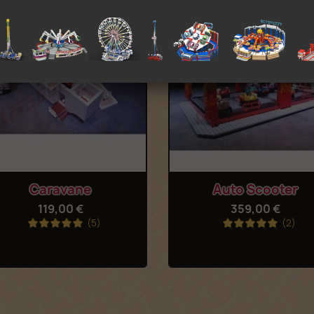
Aperçu rapide
Aperçu rapide


Caravane
Auto Scooter
119,00 €
359,00 €
(5)
(2)