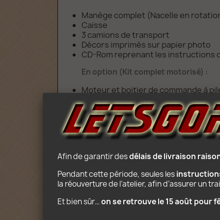
Manège complet (Nacelle en rotation 
Caisse
3 camions de transport
Décors imprimés sur papier photo
CD-Rom reprenant les instructions de
En option (Kit complet motorisé) :
Moteur et boitier de commande à pil
Télécommande infrarouge 8 vitesses
Age : 10+
Afin de garantir des 
délais de livraison rais
Pendant cette période, seules les 
instructio
la réouverture de l’atelier, afin d’assurer un t
Et bien sûr… 
on se retrouve le 15 août pour 