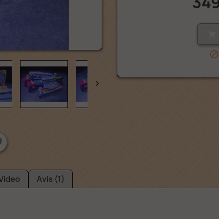
349



Video
Avis (1)