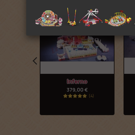
rapide
Aperçu rapide

r
Inferno
 €
379,00 €
(2)
(4)