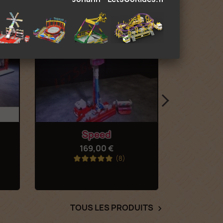
Aperçu rapide
Ap


Speed
Loo
169,00 €
2
(8)
TOUS LES PRODUITS
