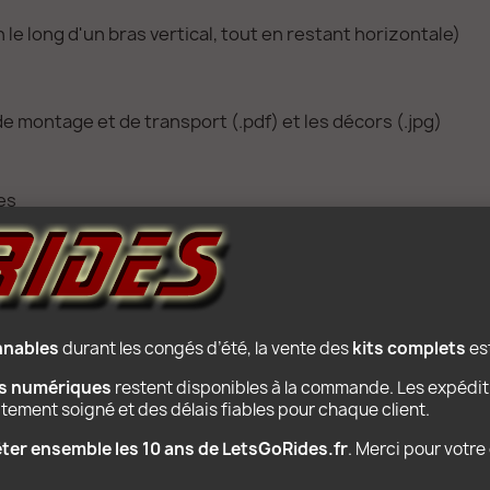
le long d'un bras vertical, tout en restant horizontale)
 montage et de transport (.pdf) et les décors (.jpg)
es
, récepteur infrarouge compatibles Lego Power Function
onnables
 durant les congés d’été, la vente des 
kits complets
 e
ns numériques
 restent disponibles à la commande. Les expédit
raitement soigné et des délais fiables pour chaque client.
PRODUITS POPULAIRES
fêter ensemble les 10 ans de LetsGoRides.fr
. Merci pour votr