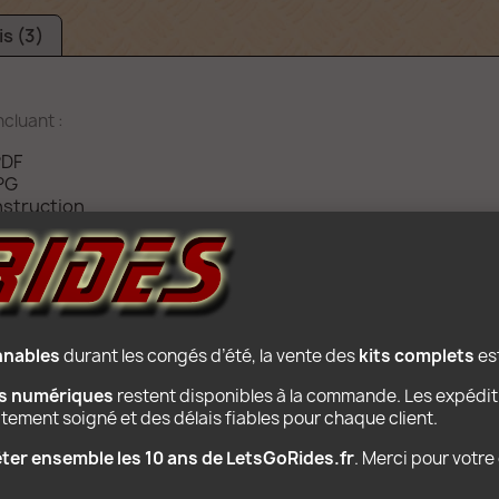
is (3)
cluant :
PDF
PG
nstruction
ttraction sur camion
instructions de montage. Pour ce prix, les pièces Lego ne 
onnables
 durant les congés d’été, la vente des 
kits complets
 e
ns numériques
 restent disponibles à la commande. Les expédit
raitement soigné et des délais fiables pour chaque client.
PRODUITS POPULAIRES
fêter ensemble les 10 ans de LetsGoRides.fr
. Merci pour votr