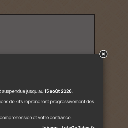
sont évidemment pas fournies.
st suspendue jusqu’au 
15 août 2026
.
ions de kits reprendront progressivement dès 
e compréhension et votre confiance.
Johann – LetsGoRides.fr