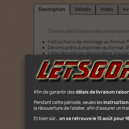
Description
Détails
Video
Av
Contenu électronique téléchargeable in
Instructions de montage au format 
Décors prêts à imprimer au format J
Liste des pièces nécessaires à la co
Indications permettant de replier l'a
Attention : Vous achetez des 
Afin de garantir des 
délais de livraison rais
Pendant cette période, seules les 
instructio
la réouverture de l’atelier, afin d’assurer un t
Et bien sûr… 
on se retrouve le 15 août pour 