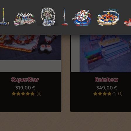
Aperçu rapide
Aperçu rapide


SuperStar
Rainbow
319,00 €
349,00 €
(4)
(1)