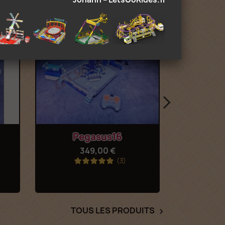
Aperçu rapide
Ap


Pegasus16
I
349,00 €
3
(3)
TOUS LES PRODUITS
