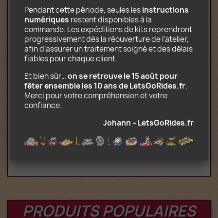
Pendant cette période, seules les 
instructions 
numériques
 restent disponibles à la 
Contenu électronique téléchargeable
commande. Les expéditions de kits reprendront 
incluant :
progressivement dès la réouverture de l’atelier, 
afin d’assurer un traitement soigné et des délais 
Instructions de montage au format PDF
fiables pour chaque client.
Décors prêts à imprimer au format JPG
Liste des pièces nécessaires à la
Et bien sûr… 
on se retrouve le 15 août pour 
construction
fêter ensemble les 10 ans de LetsGoRides.fr
. 
Indications permettant de replier
Merci pour votre compréhension et votre 
l'attraction sur camion
confiance.
Attention : Vous achetez des instructions
Johann – LetsGoRides.fr
de montage. Pour ce prix, les pièces Lego
ne sont évidemment pas fournies.
PRODUITS POPULAIRES