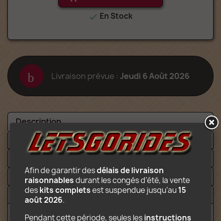
En Stock

Livraison prévue :
Jeudi 6 Août 2026
Description
Détails
Fichiers
Afin de garantir des 
délais de livraison 
Video
raisonnables
 durant les congés d’été, la vente 
des 
kits complets
 est suspendue jusqu’au 
15 
Avis (5)
août 2026
.
Pendant cette période, seules les 
instructions 