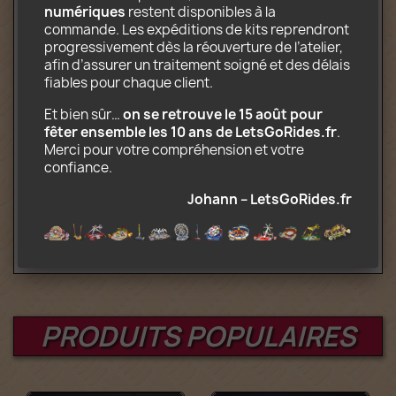
numériques
 restent disponibles à la 
Contenu électronique téléchargeable
commande. Les expéditions de kits reprendront 
incluant :
progressivement dès la réouverture de l’atelier, 
afin d’assurer un traitement soigné et des délais 
Instructions de montage au format PDF
fiables pour chaque client.
Liste des pièces nécessaires à la
construction
Et bien sûr… 
on se retrouve le 15 août pour 
Indications permettant de replier
fêter ensemble les 10 ans de LetsGoRides.fr
. 
l'attraction sur camion
Merci pour votre compréhension et votre 
confiance.
Attention : Vous achetez des instructions
de montage. Pour ce prix, les pièces Lego
Johann – LetsGoRides.fr
ne sont évidemment pas fournies.
PRODUITS POPULAIRES