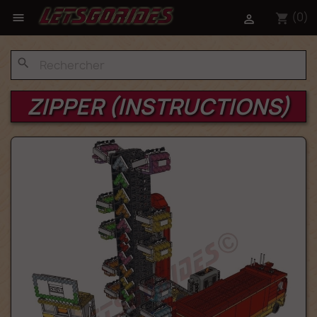
(0)

shopping_cart

search
ZIPPER (INSTRUCTIONS)