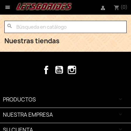
(0)

shopping_cart

search
Nuestras tiendas
Facebook
YouTube
Instagram
TikTok
PRODUCTOS

NUESTRA EMPRESA

SU CUENTA
