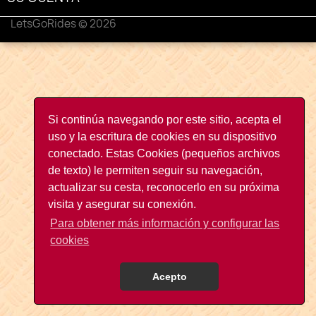
LetsGoRides © 2026
Si continúa navegando por este sitio, acepta el
uso y la escritura de cookies en su dispositivo
conectado. Estas Cookies (pequeños archivos
de texto) le permiten seguir su navegación,
actualizar su cesta, reconocerlo en su próxima
visita y asegurar su conexión.
Para obtener más información y configurar las
cookies
Acepto