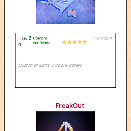
Compra
eddy
21/07/2026
verificada
G.
Customer didn't write any details
FreakOut