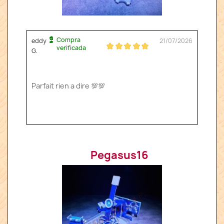
Compra
eddy
21/07/2026
verificada
G.
Parfait rien a dire 💯💯
Pegasus16