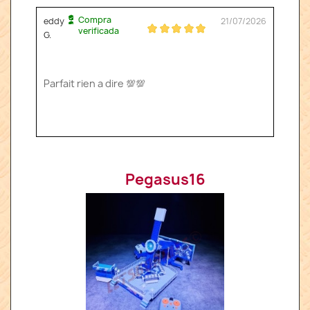
Compra
eddy
21/07/2026
verificada
G.
Parfait rien a dire 💯💯
Pegasus16