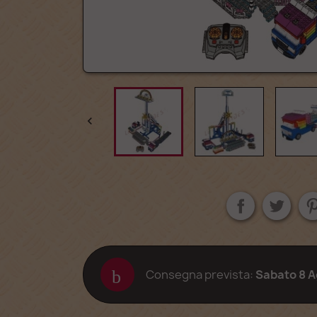

Consegna prevista:
Sabato 8 