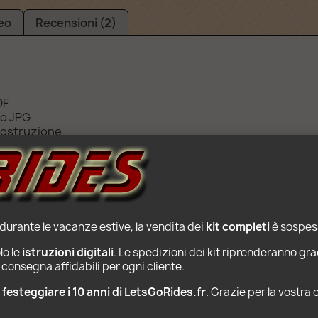
eo
Recensioni (2)
DF
to JPG
 costruzione
llo pieghevole
ruzioni di montaggio. Per questo prezzo, le parti Lego ovv
 durante le vacanze estive, la vendita dei 
kit completi
 è sospesa
o le 
istruzioni digitali
. Le spedizioni dei kit riprenderanno gra
consegna affidabili per ogni cliente.
PRODOTTI POPOLARI
r festeggiare i 10 anni di LetsGoRides.fr
. Grazie per la vostra