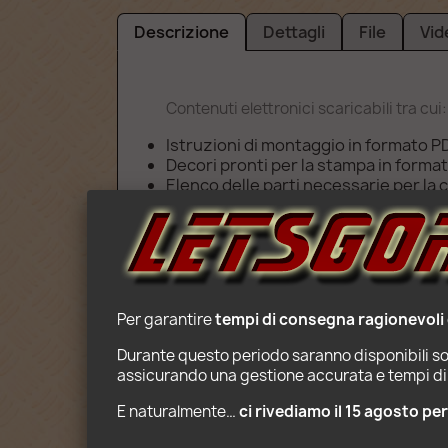
Descrizione
Dettagli
File
Vid
Contenuti elettronici scaricabili tra cui:
Istruzioni di montaggio in formato P
Decori pronti per la stampa in forma
Elenco delle parti necessarie per la
Indicazioni per l'attrazione del carre
Attenzione: acquisti le ist
Per garantire 
tempi di consegna ragionevoli
Durante questo periodo saranno disponibili sol
assicurando una gestione accurata e tempi di 
E naturalmente… 
ci rivediamo il 15 agosto pe