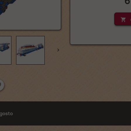
6


Agosto