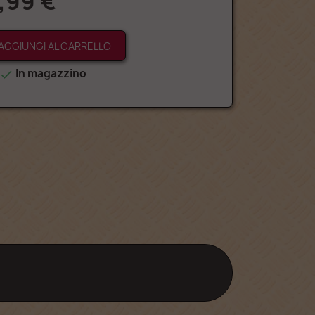
,99 €
AGGIUNGI AL CARRELLO
In magazzino
