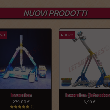
NUOVI PRODOTTI
NUOVO
NUOVO
Anteprima

Inversion (Istruzioni)
Macc
6,99 €