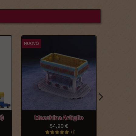
NUOVO
Anteprima
Anteprima


hina Artiglio
Macchina Artiglio
(Istruzioni)
54,90 €
6,99 €
(1)