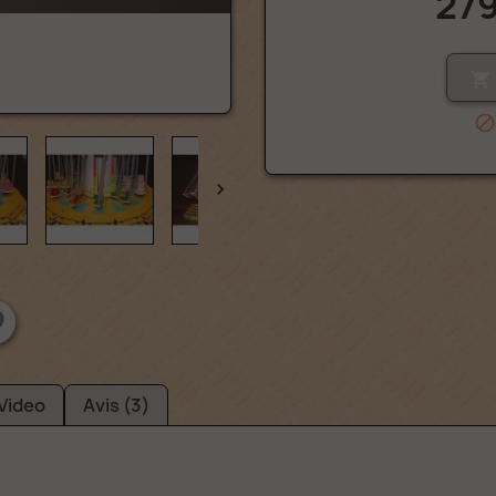
279



Video
Avis (3)