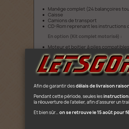
Manège complet (24 balançoires tou
Caisse
Camions de transport
CD-Rom reprenant les instructions d
En option (Kit complet motorisé) :
Moteur et boitier à piles compatibl
Age : 12+
Afin de garantir des 
délais de livraison rais
Pendant cette période, seules les 
instructio
la réouverture de l’atelier, afin d’assurer un t
Et bien sûr… 
on se retrouve le 15 août pour 