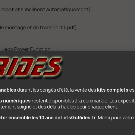
rnent et s'inclinent automatiquement)
e montage et de transport (.pdf)
es Lego Power Function
onnables
 durant les congés d’été, la vente des 
kits complets
 e
ns numériques
 restent disponibles à la commande. Les expédit
PRODUITS POPULAIRES
raitement soigné et des délais fiables pour chaque client.
fêter ensemble les 10 ans de LetsGoRides.fr
. Merci pour votr