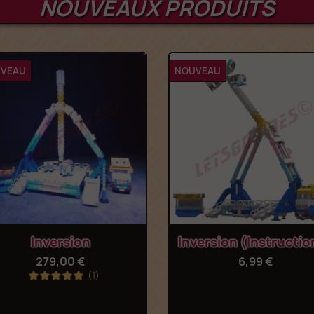
NOUVEAUX PRODUITS
VEAU
NOUVEAU
Aperçu rapide
Aperçu rapide


Inversion
Inversion (Instructio
279,00 €
6,99 €
(1)