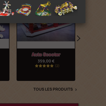
Aperçu rapide
Ap


Auto Scooter
Stand
359,00 €
(2)
TOUS LES PRODUITS
