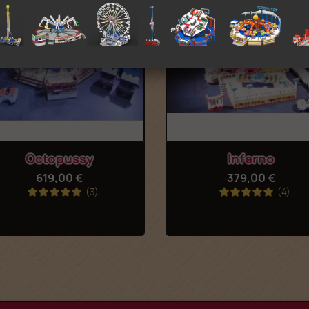
Aperçu rapide
Aperçu rapide


Octopussy
Inferno
619,00 €
379,00 €
(3)
(4)