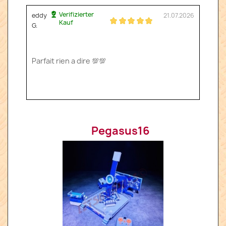
Verifizierter
eddy
21.07.2026
Kauf
G.
Parfait rien a dire 💯💯
Pegasus16