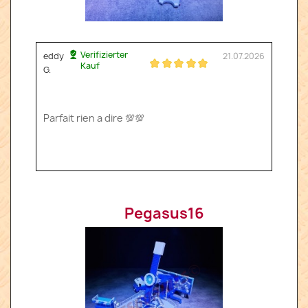
Verifizierter
eddy
21.07.2026
Kauf
G.
Parfait rien a dire 💯💯
Pegasus16