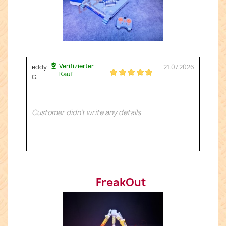
Verifizierter
eddy
21.07.2026
Kauf
G.
Customer didn't write any details
FreakOut