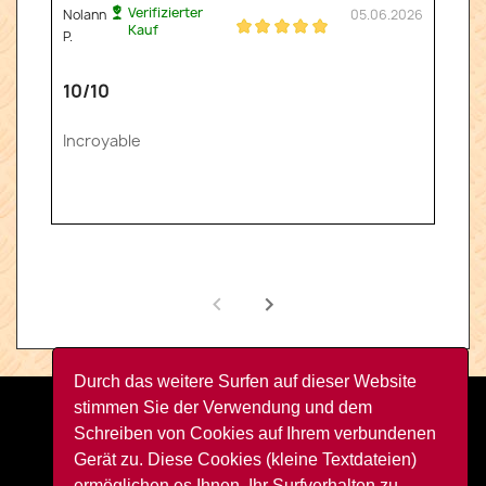
Verifizierter
Nolann
05.06.2026
Kauf
P.
10/10
Incroyable
Durch das weitere Surfen auf dieser Website
stimmen Sie der Verwendung und dem
Facebook
YouTube
Instagram
TikTok
Schreiben von Cookies auf Ihrem verbundenen
Gerät zu. Diese Cookies (kleine Textdateien)
ermöglichen es Ihnen, Ihr Surfverhalten zu