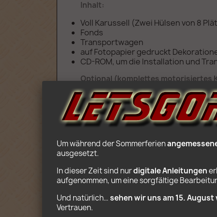
Inhalt:
Voll Karussell (Zwei Hülsen von 8 Pl
Fonds
Transportwagen
auf Fotopapier gedruckt Dekoration
CD-ROM, um die Installation und Tran
Optional (komplettes motorisiertes K
2 Motoren, Fernbedienung und Batte
Alter: 12+
Um während der Sommerferien 
angemessene 
ausgesetzt.
In dieser Zeit sind nur 
digitale Anleitungen
 e
aufgenommen, um eine sorgfältige Bearbeitung
Und natürlich… 
sehen wir uns am 15. August 
Vertrauen. 