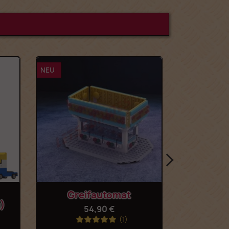
NEU
NE
chau
Vorschau

tomat
Greifautomat...
 €
6,99 €
(1)