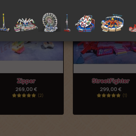
Vorschau

StreetFighter
299,00 €
(1)