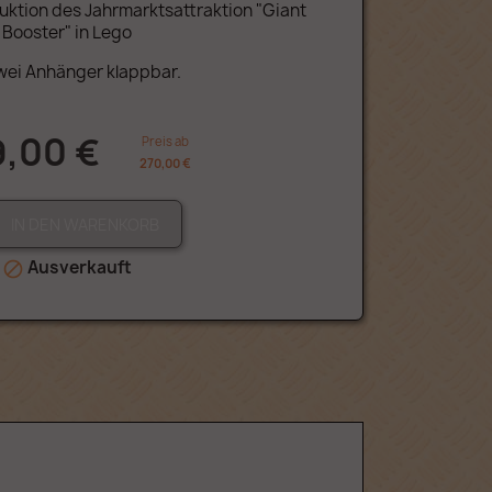
uktion des Jahrmarktsattraktion "Giant
Booster" in Lego
wei Anhänger klappbar.
9,00 €
Preis ab
270,00 €
IN DEN WARENKORB
Ausverkauft
