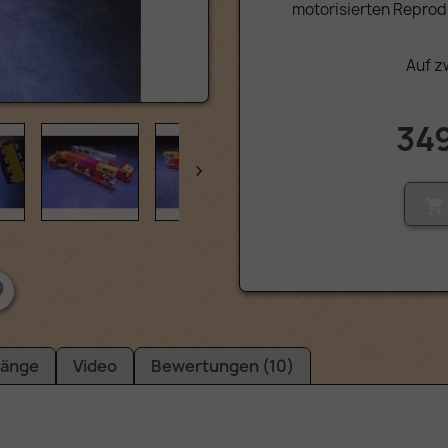
motorisierten Reprod
Auf z
34


änge
Video
Bewertungen (10)