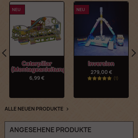
NEU
NEU
Caterpillar
Inversion
(Montageanleitung)
279,00 €
6,99 €
(1)
ALLE NEUEN PRODUKTE

ANGESEHENE PRODUKTE