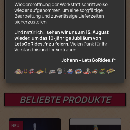
CD-ROM mit Installations- und
Wiedereröffnung der Werkstatt schrittweise 
Transportanweisungen (.pdf) und
wieder aufgenommen, um eine sorgfältige 
Szenerie (.jpg)
Bearbeitung und zuverlässige Lieferzeiten 
sicherzustellen.
Optional (komplettes motorisiertes Kit):
Und natürlich… 
sehen wir uns am 15. August 
2 Motoren, Fernbedienung und
wieder, um das 10‑jährige Jubiläum von 
Batteriekasten Kompatibel mit Lego
LetsGoRides.fr zu feiern
. Vielen Dank für Ihr 
Power Functions
Verständnis und Ihr Vertrauen. 
Alter: 12+
Johann – LetsGoRides.fr
BELIEBTE PRODUKTE
NEU