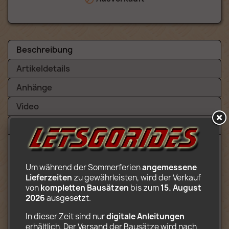
Beschreibung
Artikeldetails
Anhänge
Video
Bewertungen (2)
Inhalt:
Um während der Sommerferien 
angemessene 
Lieferzeiten
 zu gewährleisten, wird der Verkauf 
Volles Karussell (10 Gondeln bewegen
von 
kompletten Bausätzen
 bis zum 
15. August 
sich rotierend um einen ovalen Arm)
2026
 ausgesetzt.
Auschecken
2 Lastwagen
In dieser Zeit sind nur 
digitale Anleitungen
Gedruckt auf Fotopapierdekorationen
erhältlich. Der Versand der Bausätze wird nach 