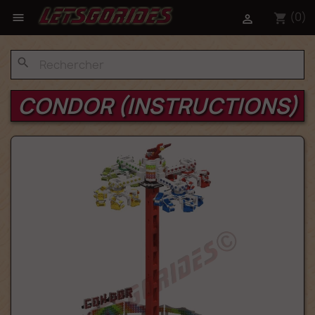
(0)

shopping_cart

search
CONDOR (INSTRUCTIONS)