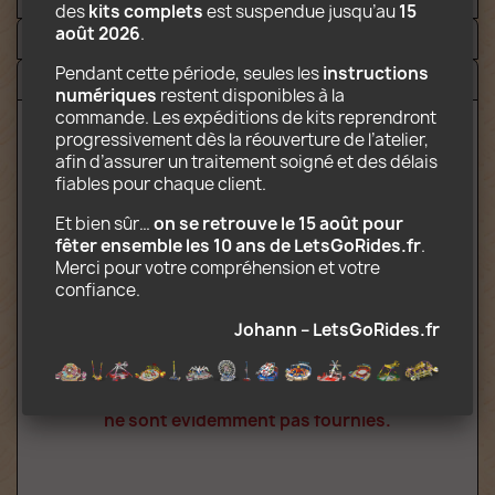
des 
kits complets
 est suspendue jusqu’au 
15 
août 2026
.
Video
Pendant cette période, seules les 
instructions 
Avis (7)
numériques
 restent disponibles à la 
commande. Les expéditions de kits reprendront 
progressivement dès la réouverture de l’atelier, 
afin d’assurer un traitement soigné et des délais 
Contenu électronique téléchargeable
fiables pour chaque client.
incluant :
Et bien sûr… 
on se retrouve le 15 août pour 
Instructions de montage au format PDF
fêter ensemble les 10 ans de LetsGoRides.fr
. 
Décors prêts à imprimer au format JPG
Merci pour votre compréhension et votre 
Liste des pièces nécessaires à la
confiance.
construction
Indications permettant de replier
Johann – LetsGoRides.fr
l'attraction sur camion
Attention : Vous achetez des instructions
de montage. Pour ce prix, les pièces Lego
ne sont évidemment pas fournies.